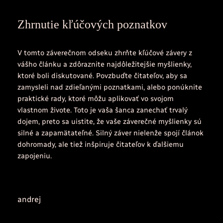
Zhrnutie kľúčových poznatkov
V tomto záverečnom odseku zhrňte kľúčové závery z
vášho článku a zdôraznite najdôležitejšie myšlienky,
ktoré boli diskutované. Povzbuďte čitateľov, aby sa
zamysleli nad zdieľanými poznatkami, alebo ponúknite
praktické rady, ktoré môžu aplikovať vo svojom
vlastnom živote. Toto je vaša šanca zanechať trvalý
dojem, preto sa uistite, že vaše záverečné myšlienky sú
silné a zapamätateľné. Silný záver nielenže spojí článok
dohromady, ale tiež inšpiruje čitateľov k ďalšiemu
zapojeniu.
andrej