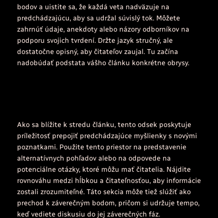
bodov a uistite sa, že každá veta nadväzuje na
predchádzajúcu, aby sa udržal súvislý tok. Môžete
zahrnúť údaje, anekdoty alebo názory odborníkov na
podporu svojich tvrdení. Držte jazyk stručný, ale
dostatočne opisný, aby čitateľov zaujal. Tu začína
nadobúdať podstata vášho článku konkrétne obrysy.
Ako sa blížite k stredu článku, tento odsek poskytuje
príležitosť prepojiť predchádzajúce myšlienky s novými
poznatkami. Použite tento priestor na predstavenie
alternatívnych pohľadov alebo na odpovede na
potenciálne otázky, ktoré môžu mať čitatelia. Nájdite
rovnováhu medzi hĺbkou a čitateľnosťou, aby informácie
zostali zrozumiteľné. Táto sekcia môže tiež slúžiť ako
prechod k záverečným bodom, pričom si udržuje tempo,
keď vediete diskusiu do jej záverečných fáz.