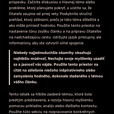
príspevku. Začnite diskusiou o hlavnej téme alebo
probléme, ktorý plánujete pokryť, a uistite sa, že
čitateľa zaujme od prvej vety. Poskytnite stručný
prehľad, ktorý zdôrazní, prečo je táto téma dôležitá a
ako môže priniesť hodnotu. Použite tento priestor na
nastavenie tónu zvyšku článku a na prípravu čitateľov
na nadchádzajúcu cestu. Udržujte jazyk prístupný, ale
informatívny, aby ste vytvorili silné spojenie.
Niekedy najjednoduchšie okamihy obsahujú
najhlbšiu múdrosť. Nechajte svoje myšlienky usadiť
sa a jasnosť vás nájde. Použite tento priestor na
citát na zdieľanie niečoho inšpiratívneho alebo
zamyslenia hodného, dokonale zladeného s témou
vášho článku.
Tento odsek sa hlbšie zaoberá témou, ktorá bola
predtým predstavená, a rozvíja hlavnú myšlienku
pomocou príkladov, analýz alebo ďalšieho kontextu.
Použite túto sekciu na rozpracovanie konkrétnych