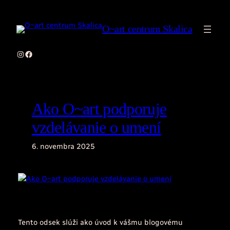
Prejsť
na
O~art centrum Skalica
obsah
Instagram
Facebook
Ako O~art podporuje
vzdelávanie o umení
6. novembra 2025
Tento odsek slúži ako úvod k vášmu blogovému