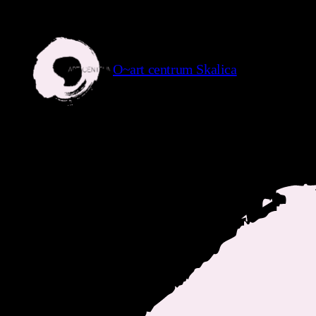
Prejsť
na
obsah
O~art centrum Skalica