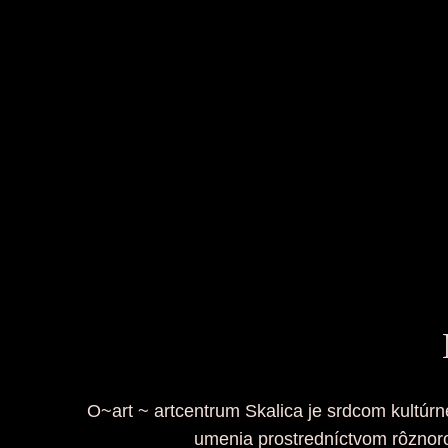
O~art ~ artcentrum Skalica je srdcom kultúrne
umenia prostredníctvom rôznorod